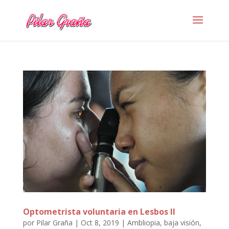
Optometrista voluntaria en Lesbos II
por
Pilar Graña
|
Oct 8, 2019
|
Ambliopia
,
baja visión
,