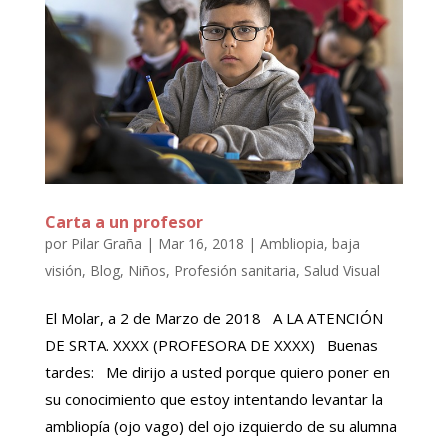
Carta a un profesor
por
Pilar Graña
|
Mar 16, 2018
|
Ambliopia
,
baja
visión
,
Blog
,
Niños
,
Profesión sanitaria
,
Salud Visual
El Molar, a 2 de Marzo de 2018 A LA ATENCIÓN
DE SRTA. XXXX (PROFESORA DE XXXX) Buenas
tardes: Me dirijo a usted porque quiero poner en
su conocimiento que estoy intentando levantar la
ambliopía (ojo vago) del ojo izquierdo de su alumna