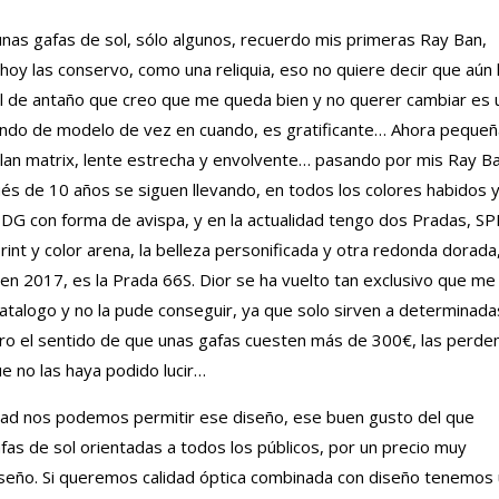
nas gafas de sol, sólo algunos, recuerdo mis primeras Ray Ban,
hoy las conservo, como una reliquia, eso no quiere decir que aún 
ol de antaño que creo que me queda bien y no querer cambiar es 
iando de modelo de vez en cuando, es gratificante… Ahora pequeñ
plan matrix, lente estrecha y envolvente… pasando por mis Ray B
s de 10 años se siguen llevando, en todos los colores habidos 
G con forma de avispa, y en la actualidad tengo dos Pradas, S
nt y color arena, la belleza personificada y otra redonda dorada
en 2017, es la Prada 66S. Dior se ha vuelto tan exclusivo que me
atalogo y no la pude conseguir, ya que solo sirven a determinada
ntro el sentido de que unas gafas cuesten más de 300€, las perd
ue no las haya podido lucir…
idad nos podemos permitir ese diseño, ese buen gusto del que
as de sol orientadas a todos los públicos, por un precio muy
seño. Si queremos calidad óptica combinada con diseño tenemos