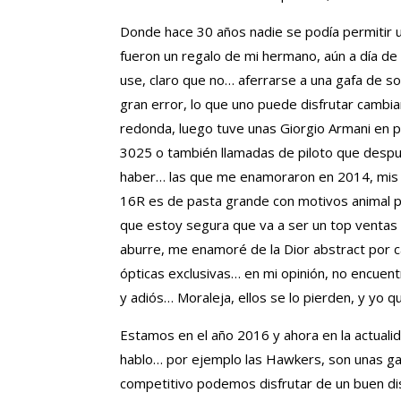
Donde hace 30 años nadie se podía permitir u
fueron un regalo de mi hermano, aún a día de 
use, claro que no… aferrarse a una gafa de s
gran error, lo que uno puede disfrutar camb
redonda, luego tuve unas Giorgio Armani en 
3025 o también llamadas de piloto que despué
haber… las que me enamoraron en 2014, mis D
16R es de pasta grande con motivos animal pri
que estoy segura que va a ser un top ventas 
aburre, me enamoré de la Dior abstract por c
ópticas exclusivas… en mi opinión, no encue
y adiós… Moraleja, ellos se lo pierden, y yo q
Estamos en el año 2016 y ahora en la actual
hablo… por ejemplo las Hawkers, son unas gaf
competitivo podemos disfrutar de un buen di