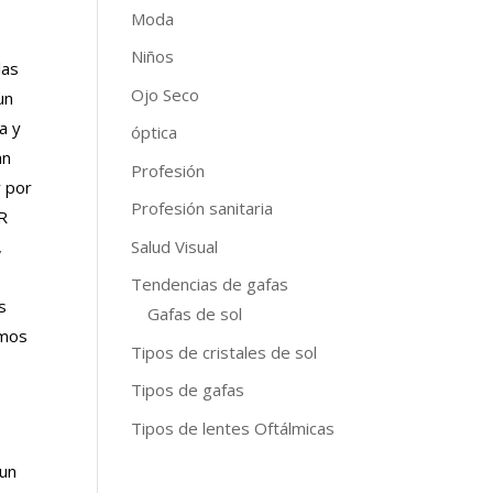
Moda
Niños
las
Ojo Seco
un
a y
óptica
an
Profesión
y por
Profesión sanitaria
PR
Salud Visual
,
Tendencias de gafas
s
Gafas de sol
emos
Tipos de cristales de sol
Tipos de gafas
Tipos de lentes Oftálmicas
 un